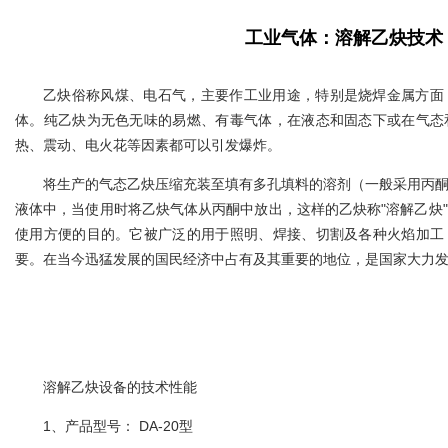
工业气体：溶解乙炔技术
乙炔俗称风煤、电石气，主要作工业用途，特别是烧焊金属方面
体。纯乙炔为无色无味的易燃、有毒气体，在液态和固态下或在气态
热、震动、电火花等因素都可以引发爆炸。
将生产的气态乙炔压缩充装至填有多孔填料的溶剂（一般采用丙
液体中，当使用时将乙炔气体从丙酮中放出，这样的乙炔称"溶解乙炔
使用方便的目的。它被广泛的用于照明、焊接、切割及各种火焰加工
要。在当今迅猛发展的国民经济中占有及其重要的地位，是国家大力
溶解乙炔设备的技术性能
1、产品型号： DA-20型