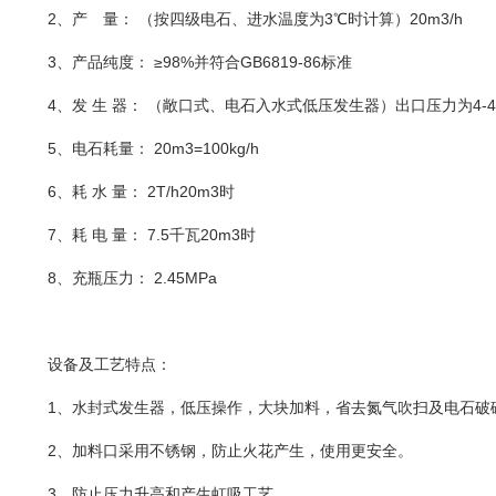
2、产 量： （按四级电石、进水温度为3℃时计算）20m3/h
3、产品纯度： ≥98%并符合GB6819-86标准
4、发 生 器： （敞口式、电石入水式低压发生器）出口压力为4-4.
5、电石耗量： 20m3=100kg/h
6、耗 水 量： 2T/h20m3时
7、耗 电 量： 7.5千瓦20m3时
8、充瓶压力： 2.45MPa
设备及工艺特点：
1、水封式发生器，低压操作，大块加料，省去氮气吹扫及电石破
2、加料口采用不锈钢，防止火花产生，使用更安全。
3、防止压力升高和产生虹吸工艺。